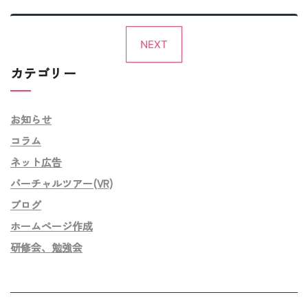
投
NEXT
稿
カテゴリー
の
ペ
お知らせ
ー
コラム
ジ
ネット広告
送
バーチャルツアー(VR)
り
ブログ
ホームページ作成
研修会、勉強会