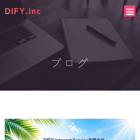
S
DIFY.Inc
k
i
p
t
o
c
o
n
ブログ
t
e
n
t