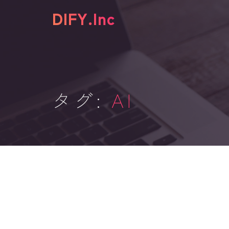
DIFY.Inc
タグ:
AI