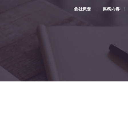
S
k
会社概要
業務内容
i
p
t
o
c
o
n
t
e
n
t