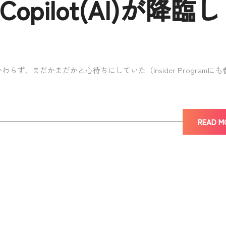
opilot(AI)が降臨
ず、まだかまだかと心待ちにしていた（Insider Programに
READ M