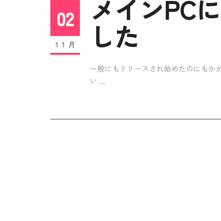
メインPCにC
02
した
11月
一般にもリリースされ始めたのにもかかわら
い …