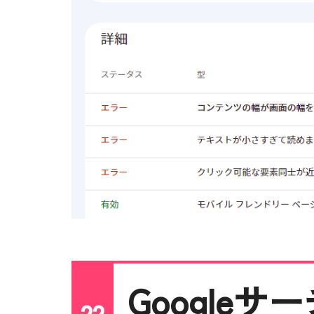
Google
22