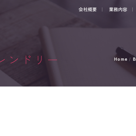
S
k
会社概要
業務内容
i
p
t
o
c
o
n
レンドリー
Home
B
/
t
e
n
t