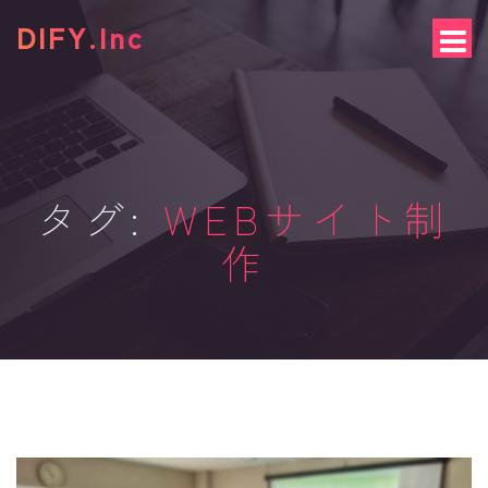
S
DIFY.Inc
k
i
p
t
o
c
o
n
タグ:
WEBサイト制
t
e
作
n
t