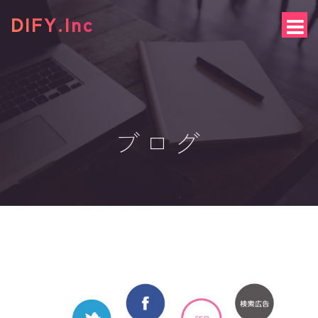
S
DIFY.Inc
k
i
p
t
o
c
o
n
ブログ
t
e
n
t