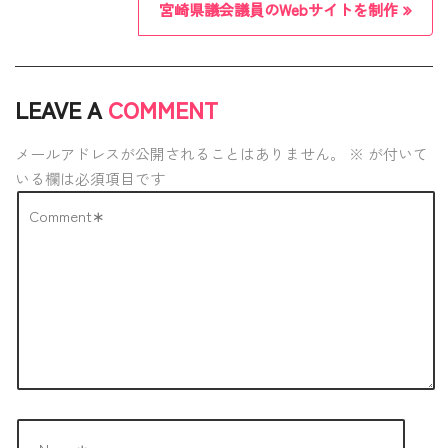
t
宮崎県議会議員のWebサイトを制作
n
a
LEAVE A
COMMENT
v
i
メールアドレスが公開されることはありません。
※
が付いて
g
いる欄は必須項目です
a
t
i
o
n